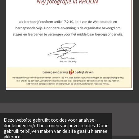
© 2024NVY Fotografie
Deze website gebruikt cookies voor analyse-
doeleinden en/of het tonen van advertenties. Door
gebruik te blijven maken van de site gaat u hiermee
akkoord.